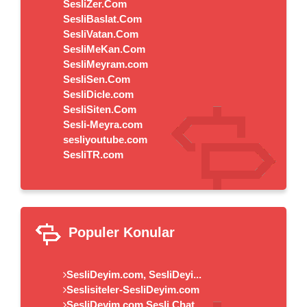
SesliZer.Com
SesliBaslat.Com
SesliVatan.Com
SesliMeKan.Com
SesliMeyram.com
SesliSen.Com
SesliDicle.com
SesliSiten.Com
Sesli-Meyra.com
sesliyoutube.com
SesliTR.com
Populer Konular
SesliDeyim.com, SesliDeyi...
Seslisiteler-SesliDeyim.com
SesliDeyim.com Sesli Chat...