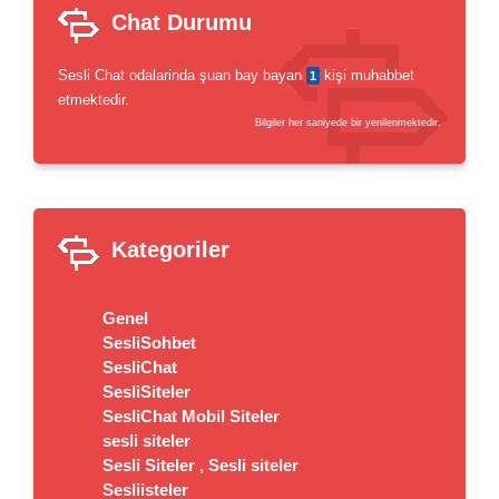
Chat Durumu
Sesli Chat odalarinda şuan bay bayan
kişi muhabbet
1
etmektedir.
Bilgiler her saniyede bir yenilenmektedir.
Kategoriler
Genel
SesliSohbet
SesliChat
SesliSiteler
SesliChat Mobil Siteler
sesli siteler
Sesli Siteler , Sesli siteler
Sesliisteler