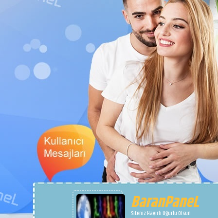
BaranPaneL
Siteniz Hayırlı Uğurlu Olsun