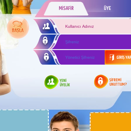
MİSAFİR
ÜYE
ŞİFREMİ
YENİ
UNUTTUM?
ÜYELİK