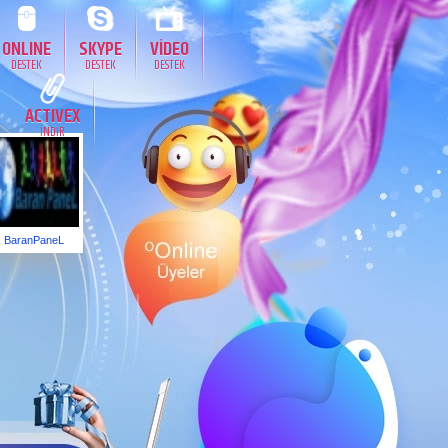
ONLINE
SKYPE
VİDEO
DESTEK
DESTEK
DESTEK
ACTIVEX
İNDİR
BaranPaneL