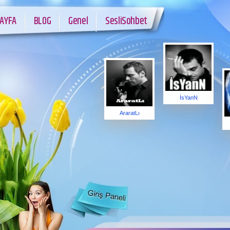
AYFA
BLOG
Genel
SesliSohbet
İsYanN
AraratLı