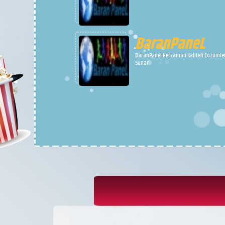
BaranPaneL
BaranPanel Herzaman Kaliteli Çözümle
Sunar