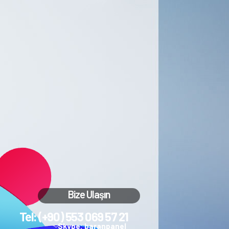
Bize Ulaşın
Tel: (+90) 553 069 57 21
Skype: baranpanel