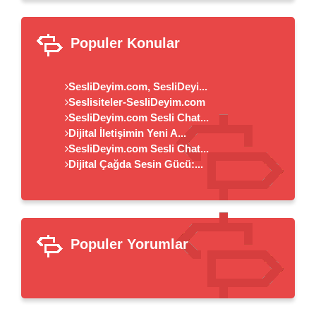
Populer Konular
SesliDeyim.com, SesliDeyi...
Seslisiteler-SesliDeyim.com
SesliDeyim.com Sesli Chat...
Dijital İletişimin Yeni A...
SesliDeyim.com Sesli Chat...
Dijital Çağda Sesin Gücü:...
Populer Yorumlar