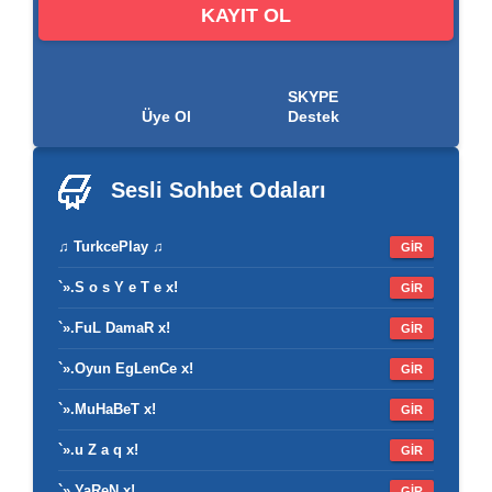
KAYIT OL
SKYPE
Üye Ol
Destek
Sesli Sohbet
Odaları
♫ TurkcePlay ♫
GİR
`».S o s Y e T e x!
GİR
`».FuL DamaR x!
GİR
`».Oyun EgLenCe x!
GİR
`».MuHaBeT x!
GİR
`».u Z a q x!
GİR
`».YaReN x!
GİR