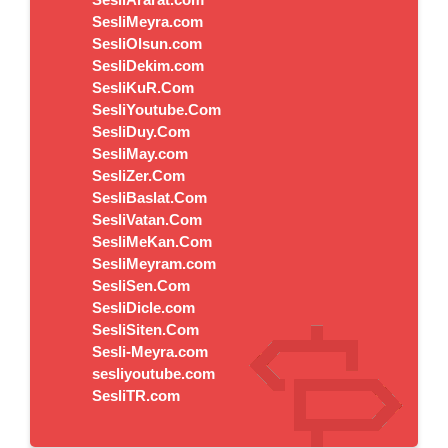
SesliMeyra.com
SesliOlsun.com
SesliDekim.com
SesliKuR.Com
SesliYoutube.Com
SesliDuy.Com
SesliMay.com
SesliZer.Com
SesliBaslat.Com
SesliVatan.Com
SesliMeKan.Com
SesliMeyram.com
SesliSen.Com
SesliDicle.com
SesliSiten.Com
Sesli-Meyra.com
sesliyoutube.com
SesliTR.com