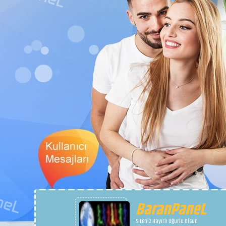
BaranPaneL
Siteniz Hayırlı Uğurlu Olsun