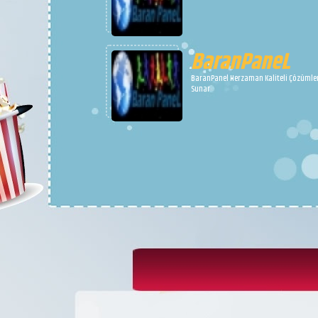
BaranPaneL
BaranPanel Herzaman Kaliteli Çözümle
Sunar