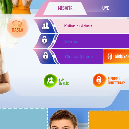
MİSAFİR
ÜYE
ŞİFREMİ
YENİ
UNUTTUM?
ÜYELİK