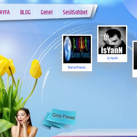
AYFA
BLOG
Genel
SesliSohbet
İsYanN
BaranPaneL