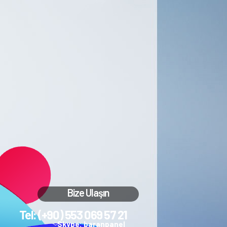
Bize Ulaşın
Tel: (+90) 553 069 57 21
Skype: baranpanel