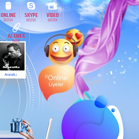
ONLINE
SKYPE
VİDEO
DESTEK
DESTEK
DESTEK
ACTIVEX
İNDİR
AraratLı