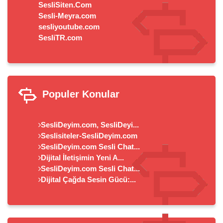
SesliSiten.Com
Sesli-Meyra.com
sesliyoutube.com
SesliTR.com
Populer Konular
SesliDeyim.com, SesliDeyi...
Seslisiteler-SesliDeyim.com
SesliDeyim.com Sesli Chat...
Dijital İletişimin Yeni A...
SesliDeyim.com Sesli Chat...
Dijital Çağda Sesin Gücü:...